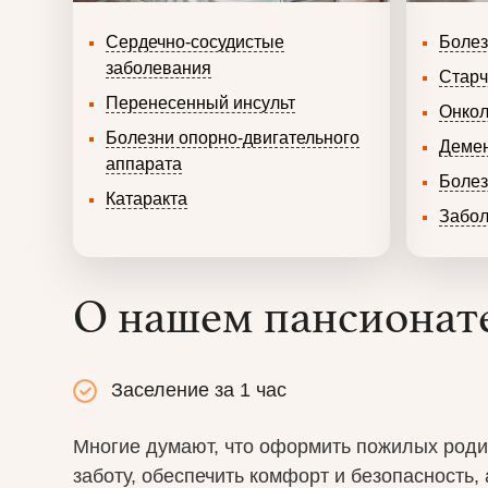
Сердечно-сосудистые
Болез
заболевания
Старч
Перенесенный инсульт
Онкол
Болезни опорно-двигательного
Деме
аппарата
Болез
Катаракта
Забол
О нашем пансионат
Заселение за 1 час
Многие думают, что оформить пожилых родите
заботу, обеспечить комфорт и безопасность,