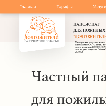
Главная
Тарифы
Услуг
ПАНСИОНАТ
ДЛЯ ПОЖИЛЫХ
"ДОЛГОЖИТЕЛИ
Медицинские услуги оказываю
Партнером (ООО «Санталь 23
номер лицензии ЛО-23-01-0149
дата выдачи лицензии: 26 ноя
2020 г.)
Частный п
для пожил