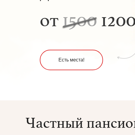
от
1500
1200
Есть места!
Частный пансио