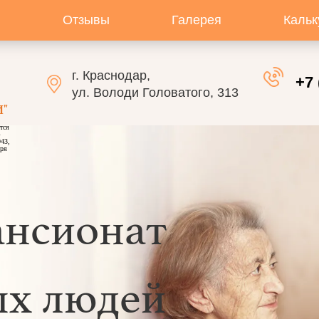
и
Отзывы
Галерея
Кальк
г. Краснодар,
+7 
ул. Володи Головатого, 313
"
тся
»
43,
бря
ансионат
ых людей