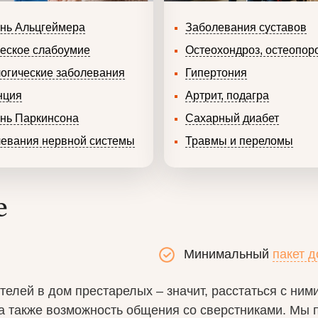
нь Альцгеймера
Заболевания суставов
еское слабоумие
Остеохондроз, остеопор
огические заболевания
Гипертония
нция
Артрит, подагра
нь Паркинсона
Сахарный диабет
евания нервной системы
Травмы и переломы
е
Минимальный
пакет 
лей в дом престарелых – значит, расстаться с ними
 а также возможность общения со сверстниками. Мы 