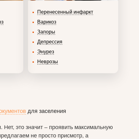
Перенесенный инфаркт
оз
Варикоз
Запоры
Депрессия
Энурез
Неврозы
документов
для заселения
. Нет, это значит – проявить максимальную
предлагаем не просто присмотр, а