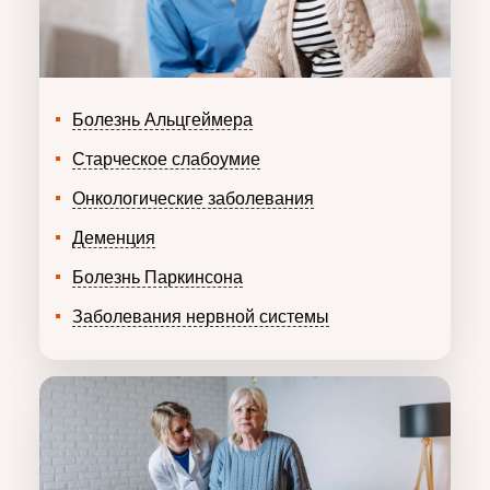
Болезнь Альцгеймера
Старческое слабоумие
Онкологические заболевания
Деменция
Болезнь Паркинсона
Заболевания нервной системы