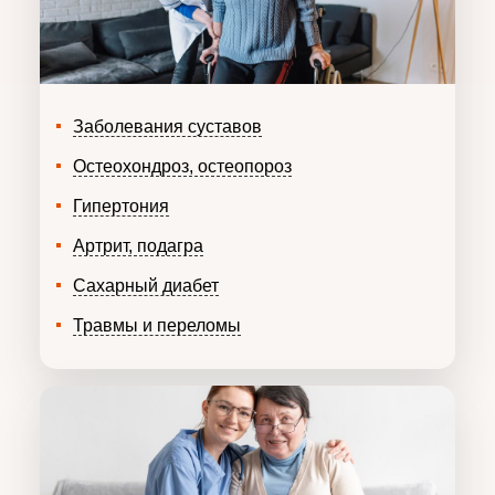
Заболевания суставов
Остеохондроз, остеопороз
Гипертония
Артрит, подагра
Сахарный диабет
Травмы и переломы