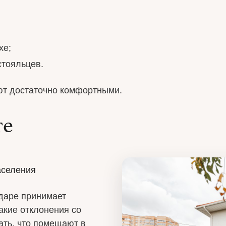
хе;
стояльцев.
ют достаточно комфортными.
те
аселения
даре принимает
акие отклонения со
ать, что помещают в