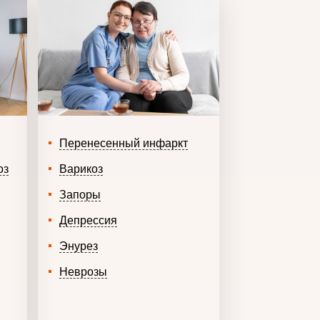
Перенесенный инфаркт
оз
Варикоз
Запоры
Депрессия
Энурез
Неврозы