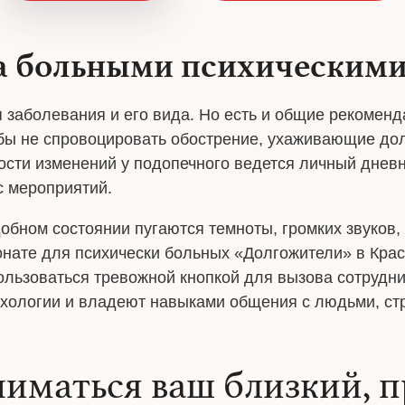
за больными психическим
я заболевания и его вида. Но есть и общие рекомен
тобы не спровоцировать обострение, ухаживающие д
ости изменений у подопечного ведется личный днев
 мероприятий.
добном состоянии пугаются темноты, громких звуков
онате для психически больных «Долгожители» в Кра
ользоваться тревожной кнопкой для вызова сотрудни
ихологии и владеют навыками общения с людьми, с
ниматься ваш близкий, п