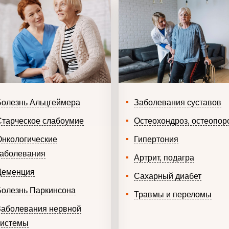
Болезнь Альцгеймера
Заболевания суставов
Старческое слабоумие
Остеохондроз, остеопор
Онкологические
Гипертония
заболевания
Артрит, подагра
Деменция
Сахарный диабет
Болезнь Паркинсона
Травмы и переломы
Заболевания нервной
системы