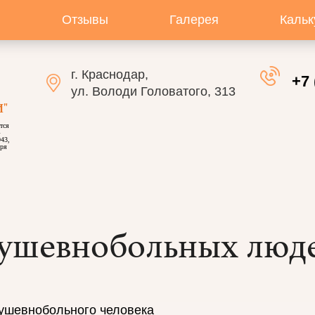
и
Отзывы
Галерея
Кальк
г. Краснодар,
+7 
ул. Володи Головатого, 313
"
тся
»
43,
бря
душевнобольных люде
душевнобольного человека