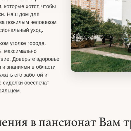
, которые хотят, чтобы
ки. Наш дом для
е за пожилым человеком
сиональный уход.
хом уголке города,
ны максимально
твие. Доверьте здоровье
 и знаниями в области
ужать его заботой и
 сиделки обеспечат
ояльцем.
ления в пансионат Вам т