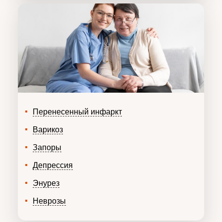
Перенесенный инфаркт
Варикоз
Запоры
Депрессия
Энурез
Неврозы