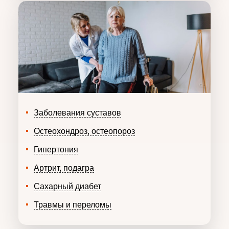
Заболевания суставов
Остеохондроз, остеопороз
Гипертония
Артрит, подагра
Сахарный диабет
Травмы и переломы