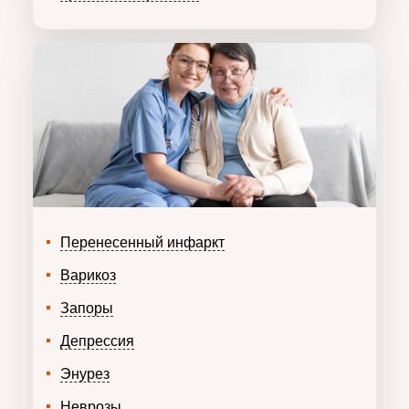
Перенесенный инфаркт
Варикоз
Запоры
Депрессия
Энурез
Неврозы