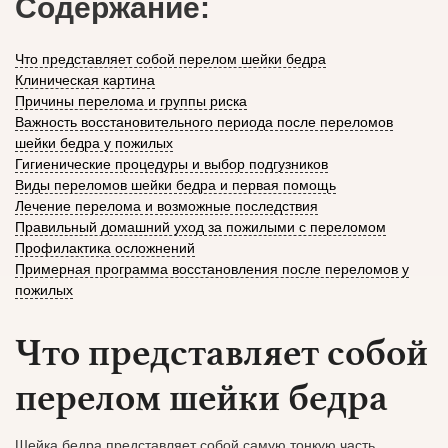
Содержание:
Что представляет собой перелом шейки бедра
Клиническая картина
Причины перелома и группы риска
Важность восстановительного периода после переломов
шейки бедра у пожилых
Гигиенические процедуры и выбор подгузников
Виды переломов шейки бедра и первая помощь
Лечение перелома и возможные последствия
Правильный домашний уход за пожилыми с переломом
Профилактика осложнений
Примерная программа восстановления после переломов у
пожилых
Что представляет собой
перелом шейки бедра
Шейка бедра представляет собой самую тонкую часть,