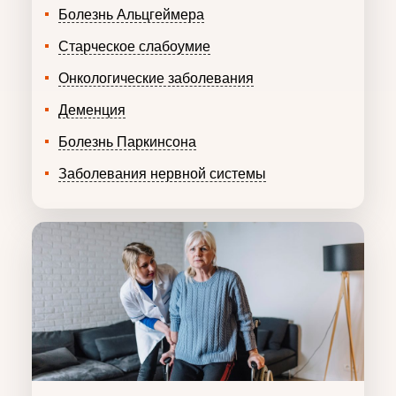
Болезнь Альцгеймера
Старческое слабоумие
Онкологические заболевания
Деменция
Болезнь Паркинсона
Заболевания нервной системы