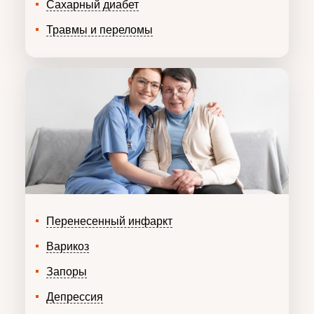
Сахарный диабет
Травмы и переломы
Перенесенный инфаркт
Варикоз
Запоры
Депрессия