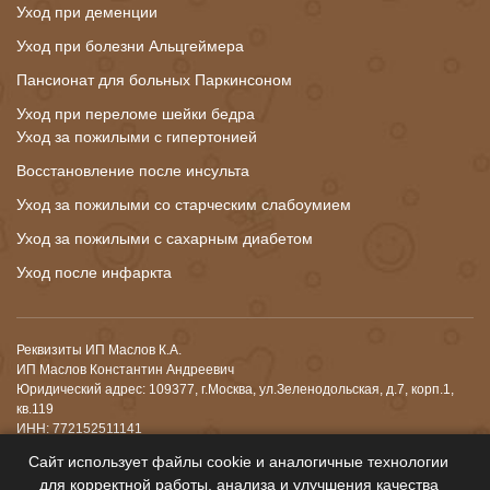
Уход при деменции
Уход при болезни Альцгеймера
Пансионат для больных Паркинсоном
Уход при переломе шейки бедра
Уход за пожилыми с гипертонией
Восстановление после инсульта
Уход за пожилыми со старческим слабоумием
Уход за пожилыми с сахарным диабетом
Уход после инфаркта
Реквизиты ИП Маслов К.А.
ИП Маслов Константин Андреевич
Юридический адрес: 109377, г.Москва, ул.Зеленодольская, д.7, корп.1,
кв.119
ИНН: 772152511141
ОГРНИП: 324774600509450 от 01.08.2024 г.
Сайт использует файлы cookie и аналогичные технологии
р/с: 40802810026180007729
для корректной работы, анализа и улучшения качества
Банк: ФИЛИАЛ "РОСТОВСКИЙ" АО "АЛЬФА-БАНК"