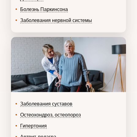
Болезнь Паркинсона
Заболевания нервной системы
Заболевания суставов
Остеохондроз, остеопороз
Гипертония
Артрит, подагра